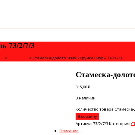
 73/2/7/3
НТ
>
СТАМЕСКИ
>
Стамеска-долото 16мм 2Кручка Вихрь 73/2/7/3
Стамеска-долото
315,00
₽
В наличии
Количество товара Стамеска-д
В корзину
Артикул:
73/2/7/3
Категория:
С
Описание