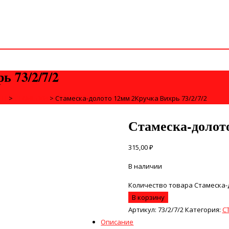
 73/2/7/2
НТ
>
СТАМЕСКИ
>
Стамеска-долото 12мм 2Кручка Вихрь 73/2/7/2
Стамеска-долото
315,00
₽
В наличии
Количество товара Стамеска-д
В корзину
Артикул:
73/2/7/2
Категория:
С
Описание