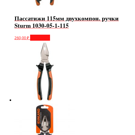
Пассатижи 115мм двухкомпон. ручки
Sturm 1030-05-1-115
260,00
₽
В корзину