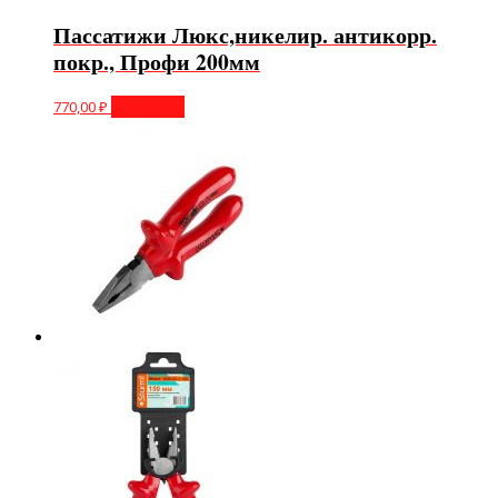
Пассатижи Люкс,никелир. антикорр.
покр., Профи 200мм
770,00
₽
В корзину