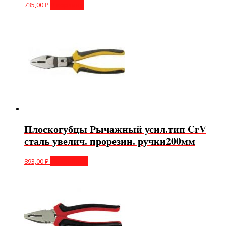
735,00
₽
В корзину
Плоскогубцы Рычажный усил.тип CrV
сталь увелич. прорезин. ручки200мм
893,00
₽
Подробнее