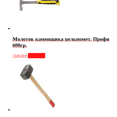
Молоток каменщика цельномет. Профи
600гр.
1549,00
₽
В корзину