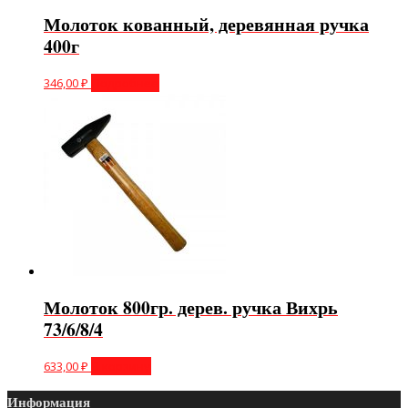
Молоток кованный, деревянная ручка
400г
346,00
₽
Подробнее
Молоток 800гр. дерев. ручка Вихрь
73/6/8/4
633,00
₽
В корзину
Информация