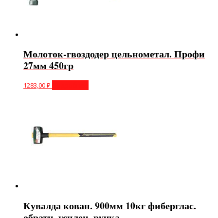
Молоток-гвоздодер цельнометал. Профи
27мм 450гр
1283,00
₽
Подробнее
Кувалда кован. 900мм 10кг фиберглас.
обратн. усилен. ручка