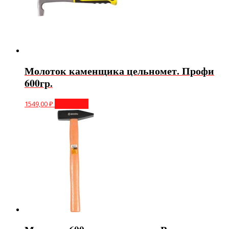
Молоток каменщика цельномет. Профи
600гр.
1549,00
₽
В корзину