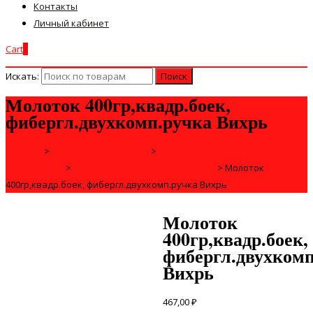
Контакты
Личный кабинет
Cart
0
Искать:
Молоток 400гр,квадр.боек,
фибергл.двухкомп.ручка Вихрь
Главная
>
РУЧНОЙ ИНСТРУМЕНТ
>
СТОЛЯРНО-СЛЕСАРНЫЙ
ИНСТРУМЕНТ
>
РУЧНОЙ УДАРНЫЙ ИНСТРУМЕНТ
>
Молоток
400гр,квадр.боек, фибергл.двухкомп.ручка Вихрь
Молоток
400гр,квадр.боек,
фибергл.двухкомп
Вихрь
467,00
₽