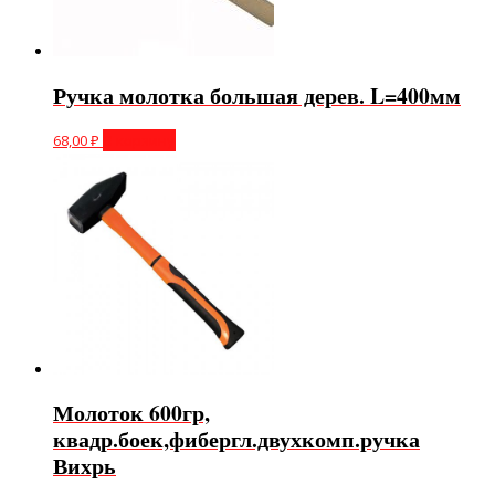
Ручка молотка большая дерев. L=400мм
68,00
₽
В корзину
Молоток 600гр,
квадр.боек,фибергл.двухкомп.ручка
Вихрь