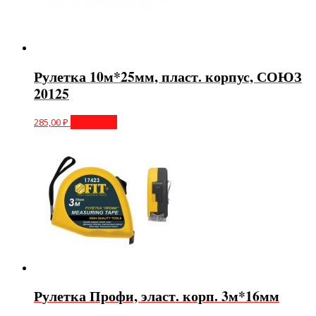
Рулетка 10м*25мм, пласт. корпус, СОЮЗ
20125
285,00
₽
В корзину
Рулетка Профи, эласт. корп. 3м*16мм