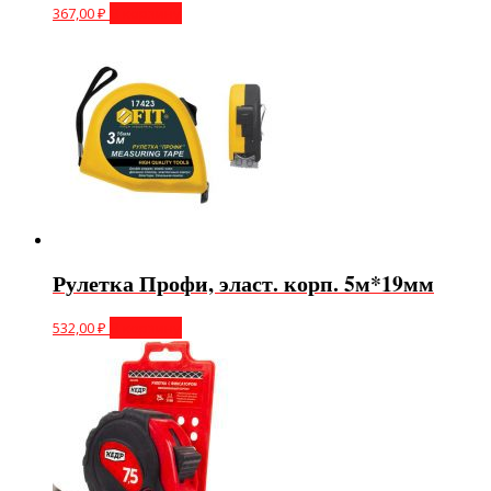
367,00
₽
В корзину
Рулетка Профи, эласт. корп. 5м*19мм
532,00
₽
В корзину