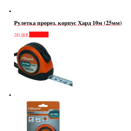
Рулетка прорез. корпус Хард 10м (25мм)
741,00
₽
В корзину