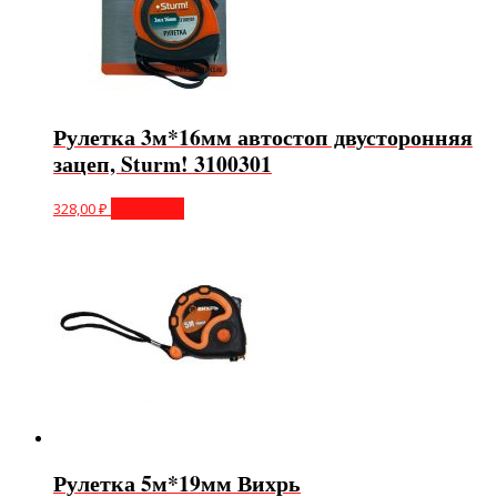
Рулетка 3м*16мм автостоп двусторонняя
зацеп, Sturm! 3100301
328,00
₽
В корзину
Рулетка 5м*19мм Вихрь