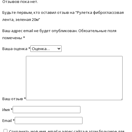
Отзывов пока нет.
Будьте первым, кто оставил отзыв на “Рулетка фиброглассовая
лента, зеленая 20м”
Ваш адрес email не будет опубликован.
Обязательные поля
помечены
*
Ваша оценка
*
Ваш отзыв
*
Имя
*
Email
*
Сохранить моё имя, email и адрес сайта в этом браузере для