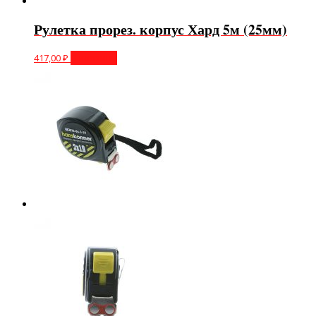
Рулетка прорез. корпус Хард 5м (25мм)
417,00
₽
В корзину