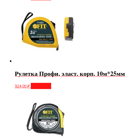
Рулетка Профи, эласт. корп. 10м*25мм
924,00
₽
В корзину