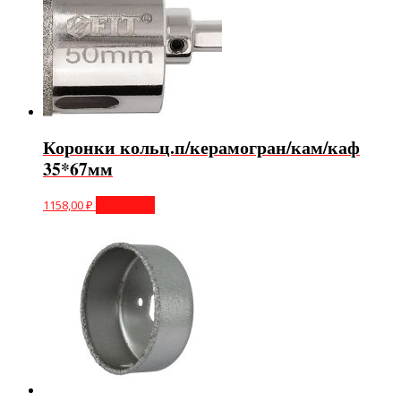
Коронки кольц.п/керамогран/кам/каф
35*67мм
1158,00
₽
В корзину