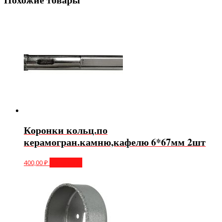
Коронки кольц.по
керамогран.камню,кафелю 6*67мм 2шт
400,00
₽
В корзину