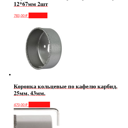
12*67мм 2шт
783,00
₽
В корзину
Коронка кольцевые по кафелю карбид.
25мм, 43мм.
470,00
₽
Подробнее