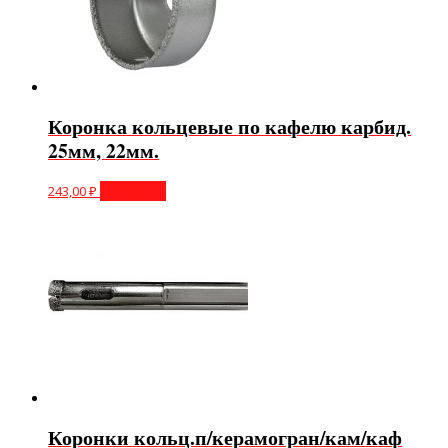
Коронка кольцевые по кафелю карбид.
25мм, 22мм.
243,00
₽
В корзину
Коронки кольц.п/керамогран/кам/каф