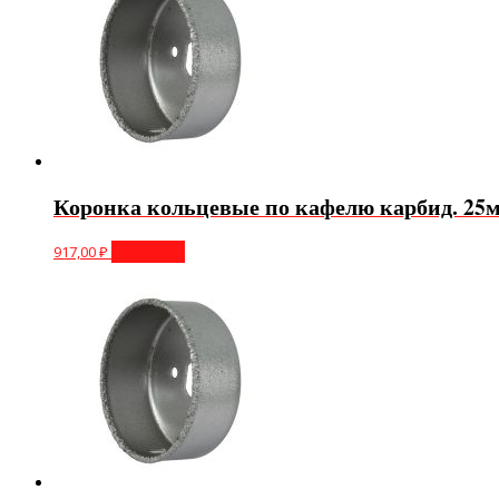
Коронка кольцевые по кафелю карбид. 25м
917,00
₽
В корзину