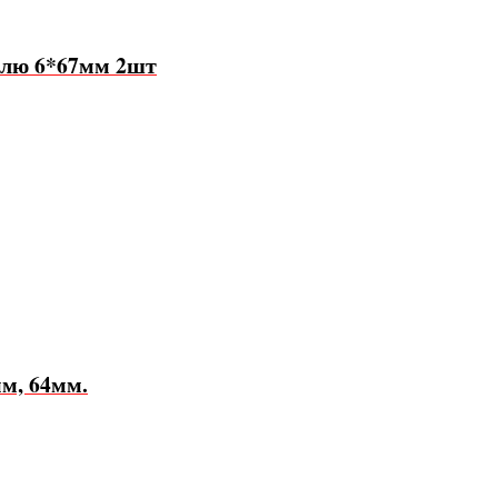
елю 6*67мм 2шт
м, 64мм.