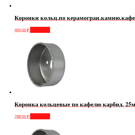
Коронки кольц.по керамогран.камню,каф
400,00
₽
В корзину
Коронка кольцевые по кафелю карбид. 25м
788,00
₽
В корзину