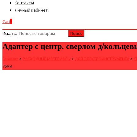
Контакты
Личный кабинет
Cart
0
Искать:
Адаптер с центр. сверлом д/кольцев
Главная
>
РАСХОДНЫЕ МАТЕРИАЛЫ
>
ДЛЯ ЭЛЕКТРОИНСТРУМЕНТА
>
С
76мм