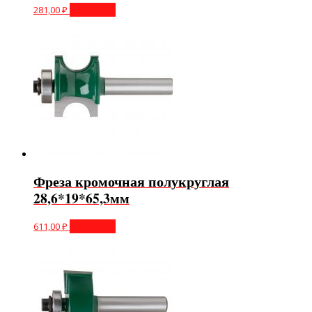
281,00
₽
В корзину
Фреза кромочная полукруглая
28,6*19*65,3мм
611,00
₽
В корзину