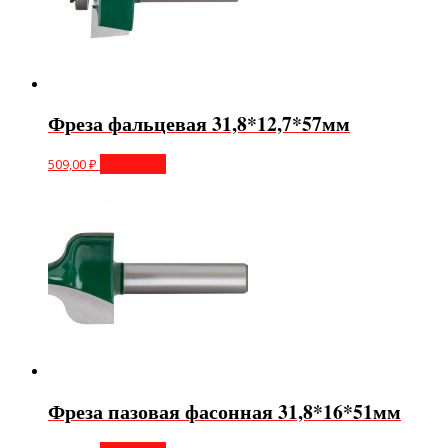
Фреза фальцевая 31,8*12,7*57мм
509,00
₽
В корзину
Фреза пазовая фасонная 31,8*16*51мм