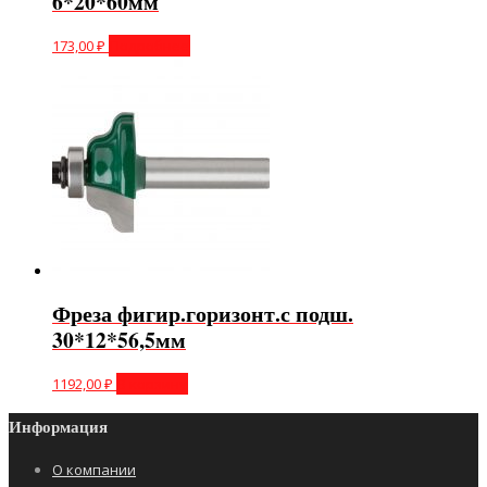
6*20*60мм
173,00
₽
Подробнее
Фреза фигир.горизонт.с подш.
30*12*56,5мм
1192,00
₽
В корзину
Информация
О компании