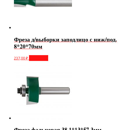
Фреза д/выборки заподлицо с ниж/под.
8*20*70мм
237,00
₽
В корзину
Фреза фальцевая 38,1*13*57,3мм