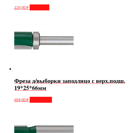
220,00
₽
В корзину
Фреза д/выборки заподлицо с верх.подш.
19*25*66мм
658,00
₽
Подробнее