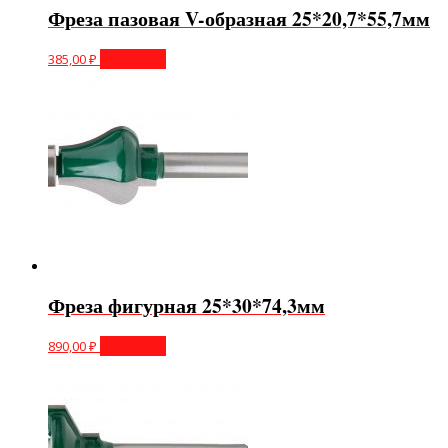
Фреза пазовая V-образная 25*20,7*55,7мм
385,00
₽
В корзину
Фреза фигурная 25*30*74,3мм
890,00
₽
В корзину