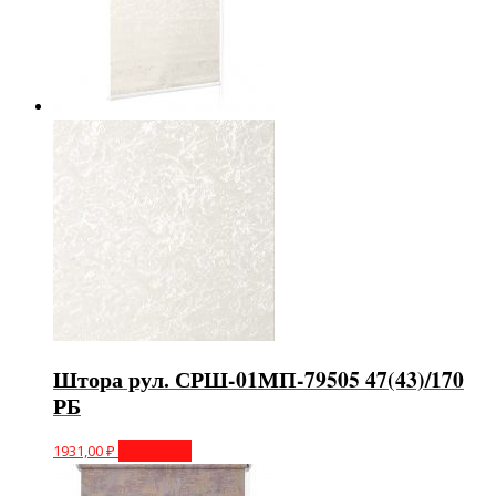
Штора рул. СРШ-01МП-79505 47(43)/170
РБ
1931,00
₽
В корзину