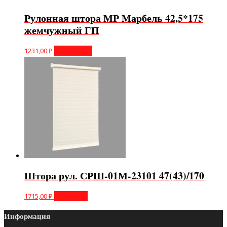
Рулонная штора МР Марбель 42,5*175
жемчужный ГП
1231,00
₽
Подробнее
Штора рул. СРШ-01М-23101 47(43)/170
1715,00
₽
В корзину
Информация