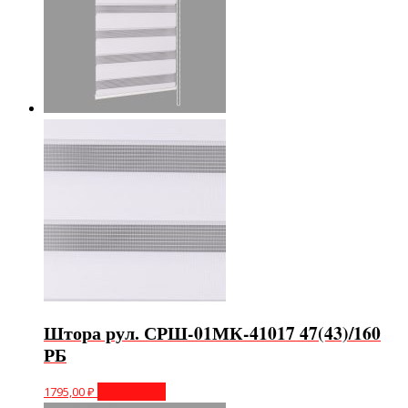
Штора рул. СРШ-01МК-41017 47(43)/160
РБ
1795,00
₽
Подробнее