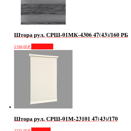
Штора рул. СРШ-01МК-4306 47(43)/160 РБ
2166,00
₽
Подробнее
Штора рул. СРШ-01М-23101 47(43)/170
1715,00
₽
В корзину