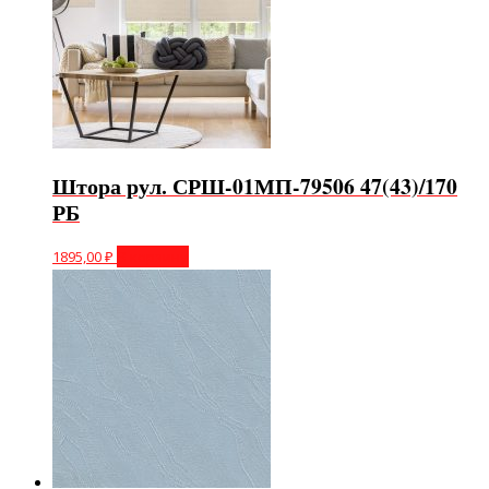
Штора рул. СРШ-01МП-79506 47(43)/170
РБ
1895,00
₽
В корзину