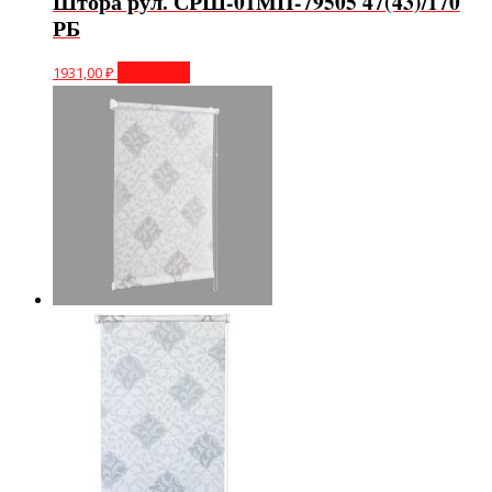
Штора рул. СРШ-01МП-79505 47(43)/170
РБ
1931,00
₽
В корзину