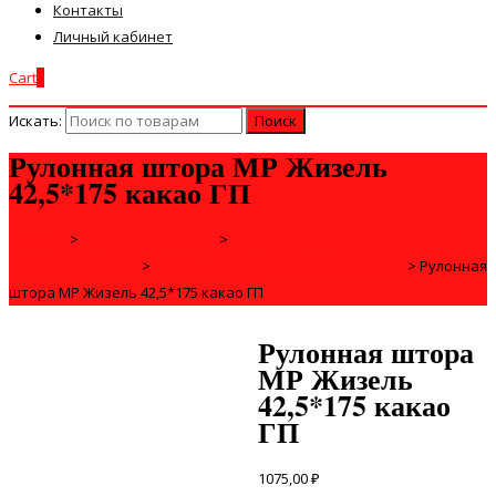
Контакты
Личный кабинет
Cart
0
Искать:
Рулонная штора МР Жизель
42,5*175 какао ГП
Главная
>
ТОВАРЫ ДЛЯ ДОМА
>
РУЛОННЫЕ ШТОРЫ, ЖАЛЮЗИ И
ОКОННЫЕ ПЛЕНКИ
>
РУЛОННЫЕ ШТОРЫ (ШИРИНА 43 СМ)
>
Рулонная
штора МР Жизель 42,5*175 какао ГП
Рулонная штора
МР Жизель
42,5*175 какао
ГП
1075,00
₽