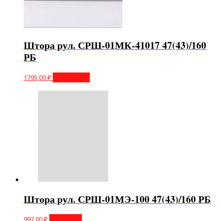
Штора рул. СРШ-01МК-41017 47(43)/160
РБ
1795,00
₽
Подробнее
Штора рул. СРШ-01МЭ-100 47(43)/160 РБ
997,00
₽
В корзину