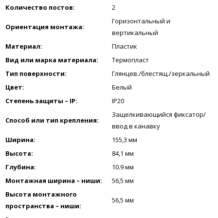
Количество постов:
2
Горизонтальный и
Ориентация монтажа:
вертикальный
Материал:
Пластик
Вид или марка материала:
Термопласт
Тип поверхности:
Глянцев./блестящ./зеркальный
Цвет:
Белый
Степень защиты – IP:
IP20
Защелкивающийся фиксатор/
Способ или тип крепления:
ввод в канавку
Ширина:
155,3
мм
Высота:
84,1
мм
Глубина:
10.9
мм
Монтажная ширина – ниши:
56,5
мм
Высота монтажного
56,5
мм
пространства – ниши: