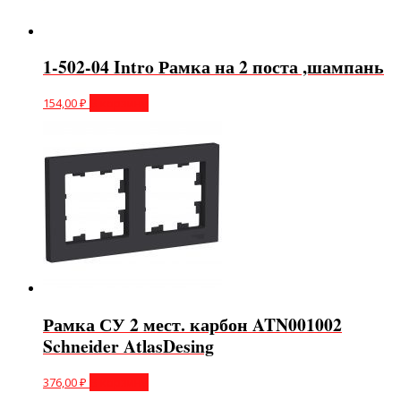
1-502-04 Intro Рамка на 2 поста ,шампань
154,00
₽
В корзину
Рамка СУ 2 мест. карбон ATN001002
Schneider AtlasDesing
376,00
₽
В корзину