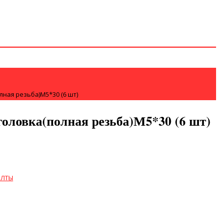
лная резьба)М5*30 (6 шт)
головка(полная резьба)М5*30 (6 шт)
ОЛТЫ