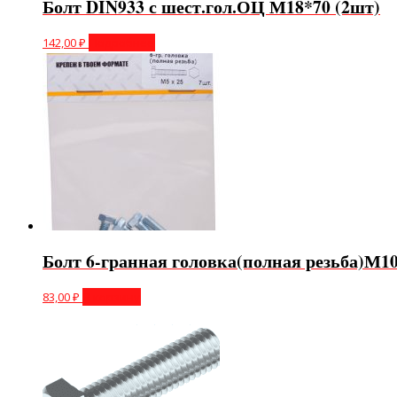
Болт DIN933 с шест.гол.ОЦ М18*70 (2шт)
142,00
₽
Подробнее
Болт 6-гранная головка(полная резьба)М10
83,00
₽
В корзину