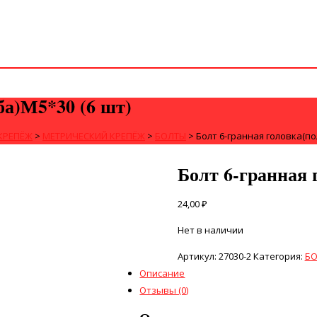
ба)М5*30 (6 шт)
КРЕПЁЖ
>
МЕТРИЧЕСКИЙ КРЕПЁЖ
>
БОЛТЫ
>
Болт 6-гранная головка(по
Болт 6-гранная 
24,00
₽
Нет в наличии
Артикул:
27030-2
Категория:
Б
Описание
Отзывы (0)