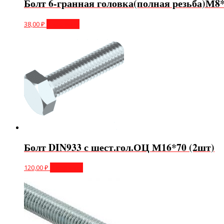
Болт 6-гранная головка(полная резьба)М8*
38,00
₽
В корзину
Болт DIN933 с шест.гол.ОЦ М16*70 (2шт)
120,00
₽
В корзину