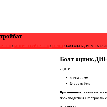
тройбат
КРЕПЁЖ
>
МЕТРИЧЕСКИЙ КРЕПЁЖ
>
БОЛТЫ
>
Болт оцинк.ДИН 933 М 6*20
Болт оцинк.ДИН
23,00
₽
Длина 20 мм
Диаметр 6 мм
Применение
:
используются 
производственных отраслях с
В наличии