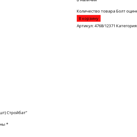
Количество товара Болт оцинк
В корзину
Артикул:
4768/12371
Категория
6шт) Стройбат”
ены
*