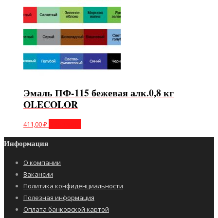
Эмаль ПФ-115 бежевая алк.0,8 кг
OLECOLOR
411,00
₽
В корзину
Информация
О компании
Вакансии
Политика конфиденциальности
Полезная информация
Оплата банковской картой