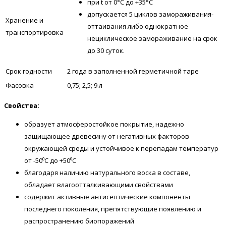
при t от 0°С до +35°С
допускается 5 циклов замораживания-
Хранение и
оттаивания либо однократное
транспортировка
нециклическое замораживание на срок
до 30 суток.
Срок годности
2 года в заполненной герметичной таре
Фасовка
0,75; 2,5; 9 л
Свойства:
образует атмосферостойкое покрытие, надежно
защищающее древесину от негативных факторов
окружающей среды и устойчивое к перепадам температур
от -50⁰С до +50⁰С
благодаря наличию натурального воска в составе,
обладает влагоотталкивающими свойствами
содержит активные антисептические компоненты
последнего поколения, препятствующие появлению и
распространению биопоражений