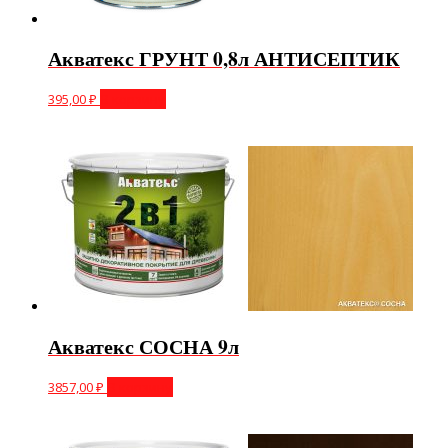
Акватекс ГРУНТ 0,8л АНТИСЕПТИК
395,00
₽
В корзину
Акватекс СОСНА 9л
3857,00
₽
В корзину