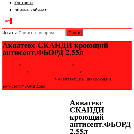
Контакты
Личный кабинет
Cart
0
Искать:
Акватекс СКАНДИ кроющий
антисепт.ФЬОРД 2,55л
Главная
>
ДЛЯ СТРОЙКИ И РЕМОНТА
>
ЛАКОКРАСОЧНЫЕ
МАТЕРИАЛЫ
>
АНТИСЕПТИКИ, ПРОПИТКИ
>
ЗАЩИТНО -
ДЕКОРАТИВНЫЕ ПОКРЫТИЯ
>
Акватекс СКАНДИ кроющий
антисепт.ФЬОРД 2,55л
Акватекс
СКАНДИ
кроющий
антисепт.ФЬОРД
2,55л