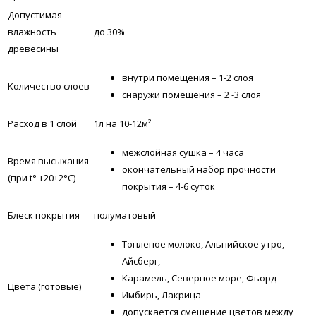
Допустимая
влажность
до 30%
древесины
внутри помещения – 1-2 слоя
Количество слоев
снаружи помещения – 2 -3 слоя
Расход в 1 слой
1л на 10-12м²
межслойная сушка – 4 часа
Время высыхания
окончательный набор прочности
(при t° +20±2°C)
покрытия – 4-6 суток
Блеск покрытия
полуматовый
Топленое молоко, Альпийское утро,
Айсберг,
Карамель, Северное море, Фьорд
Цвета (готовые)
Имбирь, Лакрица
допускается смешение цветов между