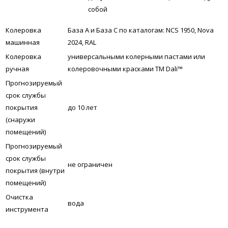
собой
Колеровка
База А и База С по каталогам: NCS 1950, Nova
машинная
2024, RAL
Колеровка
универсальными колерными пастами или
ручная
колеровочными красками ТМ Dali™
Прогнозируемый
срок службы
покрытия
до 10 лет
(снаружи
помещений)
Прогнозируемый
срок службы
не ограничен
покрытия (внутри
помещений)
Очистка
вода
инструмента