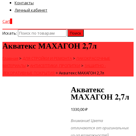
Контакты
Личный кабинет
Cart
0
Искать:
Акватекс МАХАГОН 2,7л
Главная
>
ДЛЯ СТРОЙКИ И РЕМОНТА
>
ЛАКОКРАСОЧНЫЕ
МАТЕРИАЛЫ
>
АНТИСЕПТИКИ, ПРОПИТКИ
>
ЗАЩИТНО -
ДЕКОРАТИВНЫЕ ПОКРЫТИЯ
>
Акватекс МАХАГОН 2,7л
Акватекс
МАХАГОН 2,7л
1330,00
₽
Внимание! Цвета
отличаются от оригинальных
из-за возможностей