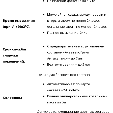
По пиленой доске: 1л на 5-7 м²
Межслойная сушка: между первым и
Время высыхания
вторым слоем не менее 2 часов,
(при t° +20±2°C):
остальные слои – не менее 12 часов.
Полное высыхание: 24 ч.
С предварительным грунтованием
Срок службы
составом «Акватекс Грунт
снаружи
Антисептик» – до 7 лет
помещений:
Без грунтования – до 5 лет.
Только для бесцветного состава.
Автоматическая: по карте
«Акватекс&Eurotex»
Ручная: универсальными колерными
Колеровка
пастами Dali
Допускается смешивание цветных составов