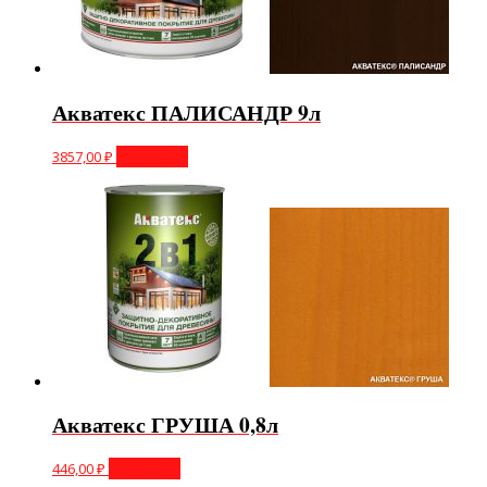
Акватекс ПАЛИСАНДР 9л
3857,00
₽
В корзину
Акватекс ГРУША 0,8л
446,00
₽
В корзину