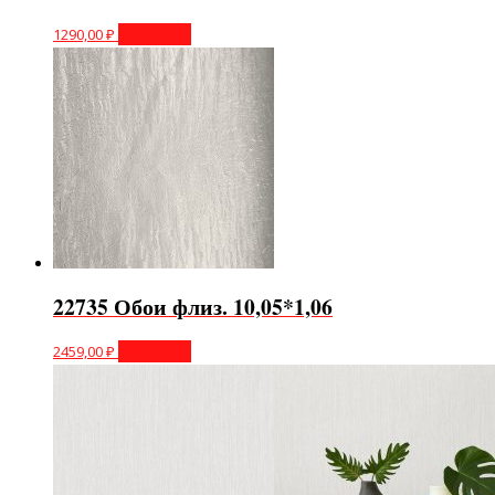
1290,00
₽
В корзину
22735 Обои флиз. 10,05*1,06
2459,00
₽
В корзину