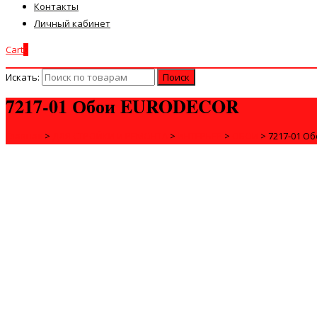
Контакты
Личный кабинет
Cart
0
Искать:
7217-01 Обои EURODECOR
Главная
>
ДЛЯ СТРОЙКИ И РЕМОНТА
>
ИНТЕРЬЕР
>
ОБОИ
>
7217-01 О