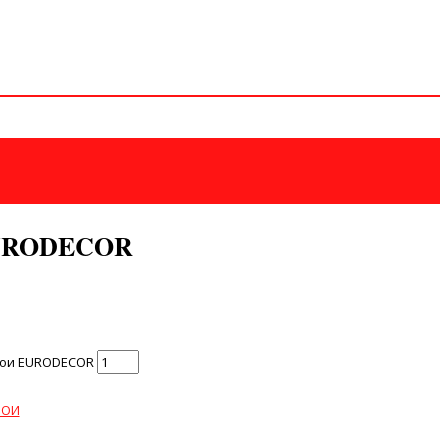
EURODECOR
бои EURODECOR
БОИ