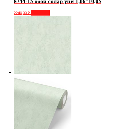
8744-15 обои солар уни 1,06*10,05
2240,00
₽
В корзину