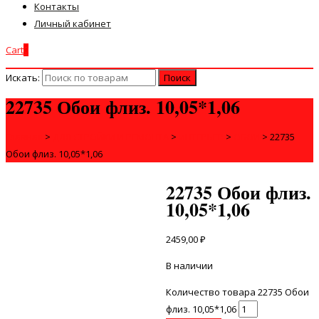
Контакты
Личный кабинет
Cart
0
Искать:
22735 Обои флиз. 10,05*1,06
Главная
>
ДЛЯ СТРОЙКИ И РЕМОНТА
>
ИНТЕРЬЕР
>
ОБОИ
>
22735
Обои флиз. 10,05*1,06
22735 Обои флиз.
10,05*1,06
2459,00
₽
В наличии
Количество товара 22735 Обои
флиз. 10,05*1,06