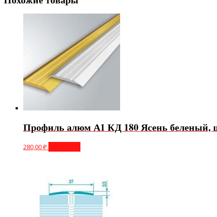
Профиль алюм А1 КД 180 Ясень беленый, 
280,00
₽
В корзину