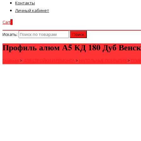
Контакты
Личный кабинет
Cart
0
Искать:
Профиль алюм А5 КД 180 Дуб Венск
Главная
>
ДЛЯ СТРОЙКИ И РЕМОНТА
>
НАПОЛЬНЫЕ ПОКРЫТИЯ
>
ПЛИ