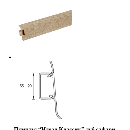
Плинтус “Идеал Классик” дуб сафари