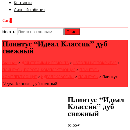
Контакты
Личный кабинет
Cart
0
Искать:
Плинтус “Идеал Классик” дуб
снежный
Главная
>
ДЛЯ СТРОЙКИ И РЕМОНТА
>
НАПОЛЬНЫЕ ПОКРЫТИЯ
>
ПЛИНТУСЫ, ПОРОГИ, КОМПЛЕКТУЮЩИЕ
>
ПЛИНТУСЫ,
КОМПЛЕКТУЮЩИЕ
>
ИДЕАЛ "КЛАССИК"
>
ПЛИНТУСЫ
>
Плинтус
“Идеал Классик” дуб снежный
Плинтус “Идеал
Классик” дуб
снежный
95,00
₽