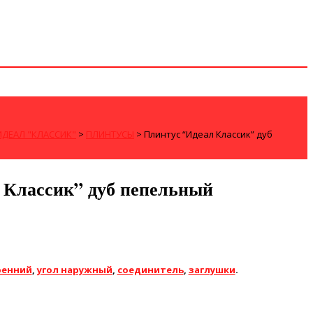
ИДЕАЛ "КЛАССИК"
>
ПЛИНТУСЫ
>
Плинтус “Идеал Классик” дуб
 Классик” дуб пепельный
ренний
,
угол наружный
,
соединитель
,
заглушки
.