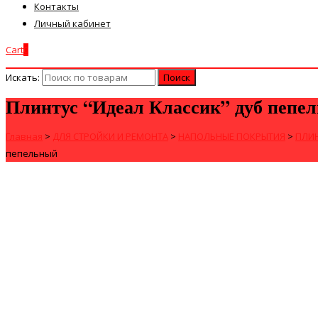
Контакты
Личный кабинет
Cart
0
Искать:
Плинтус “Идеал Классик” дуб пепе
Главная
>
ДЛЯ СТРОЙКИ И РЕМОНТА
>
НАПОЛЬНЫЕ ПОКРЫТИЯ
>
ПЛИ
пепельный