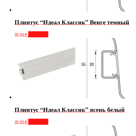
Плинтус “Идеал Классик” Венге темный
95,00
₽
В корзину
Плинтус “Идеал Классик” ясень белый
95,00
₽
В корзину