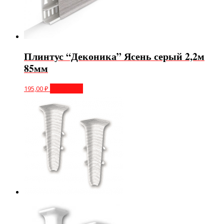
Плинтус “Деконика” Ясень серый 2,2м
85мм
195,00
₽
В корзину