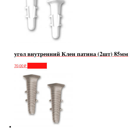
угол внутренний Клен патина (2шт) 85мм
70,00
₽
В корзину