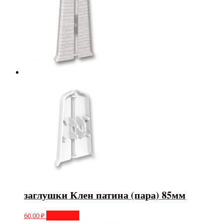
заглушки Клен патина (пара) 85мм
60,00
₽
В корзину