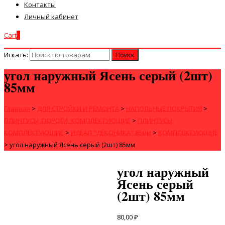
Контакты
Личный кабинет
Cart
0
Искать:
угол наружный Ясень серый (2шт)
85мм
Главная
>
ДЛЯ СТРОЙКИ И РЕМОНТА
>
НАПОЛЬНЫЕ ПОКРЫТИЯ
>
ПЛИНТУСЫ, ПОРОГИ, КОМПЛЕКТУЮЩИЕ
>
ПЛИНТУСЫ,
КОМПЛЕКТУЮЩИЕ
>
ИДЕАЛ "ДЕКОНИКА" 85мм
>
КОМПЛЕКТУЮЩИЕ
>
угол наружный Ясень серый (2шт) 85мм
угол наружный
Ясень серый
(2шт) 85мм
80,00
₽