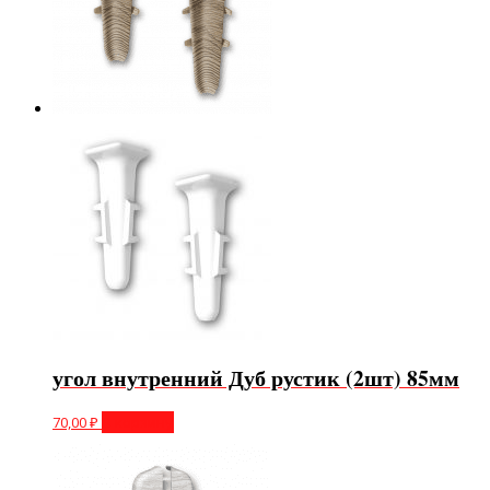
угол внутренний Дуб рустик (2шт) 85мм
70,00
₽
В корзину