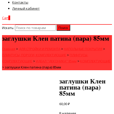
Контакты
Личный кабинет
Cart
0
Искать:
заглушки Клен патина (пара) 85мм
Главная
>
ДЛЯ СТРОЙКИ И РЕМОНТА
>
НАПОЛЬНЫЕ ПОКРЫТИЯ
>
ПЛИНТУСЫ, ПОРОГИ, КОМПЛЕКТУЮЩИЕ
>
ПЛИНТУСЫ,
КОМПЛЕКТУЮЩИЕ
>
ИДЕАЛ "ДЕКОНИКА" 85мм
>
КОМПЛЕКТУЮЩИЕ
>
заглушки Клен патина (пара) 85мм
заглушки Клен
патина (пара)
85мм
60,00
₽
В наличии