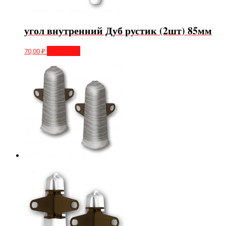
угол внутренний Дуб рустик (2шт) 85мм
70,00
₽
В корзину