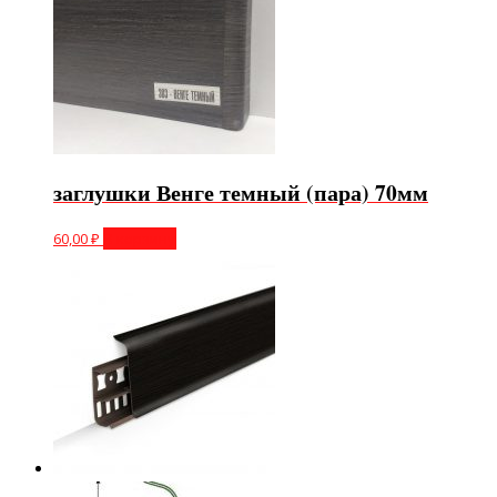
заглушки Венге темный (пара) 70мм
60,00
₽
В корзину