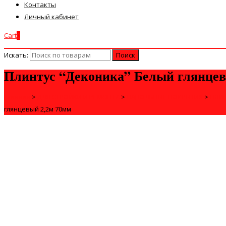
Контакты
Личный кабинет
Cart
0
Искать:
Плинтус “Деконика” Белый глянцев
Главная
>
ДЛЯ СТРОЙКИ И РЕМОНТА
>
НАПОЛЬНЫЕ ПОКРЫТИЯ
>
ПЛИ
глянцевый 2,2м 70мм