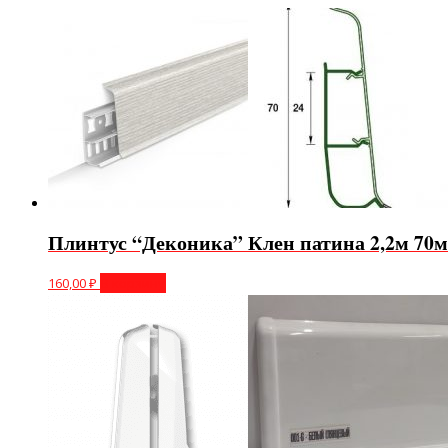
Плинтус “Деконика” Клен патина 2,2м 70
160,00
₽
В корзину