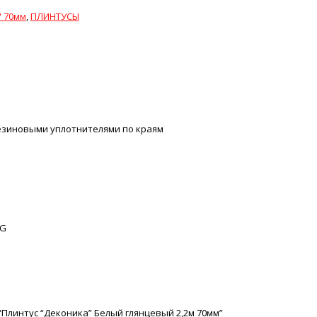
 70мм
,
ПЛИНТУСЫ
резиновыми уплотнителями по краям
-G
“Плинтус “Деконика” Белый глянцевый 2,2м 70мм”