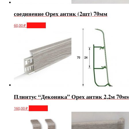
соединение Орех антик (2шт) 70мм
60,00
₽
В корзину
Плинтус “Деконика” Орех антик 2,2м 70м
160,00
₽
В корзину