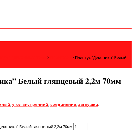
ИДЕАЛ "ДЕКОНИКА" 70мм
>
ПЛИНТУСЫ
>
Плинтус “Деконика” Белый
ика” Белый глянцевый 2,2м 70мм
ужный
,
угол внутренний
,
соединение
,
заглушки
.
Деконика" Белый глянцевый 2,2м 70мм