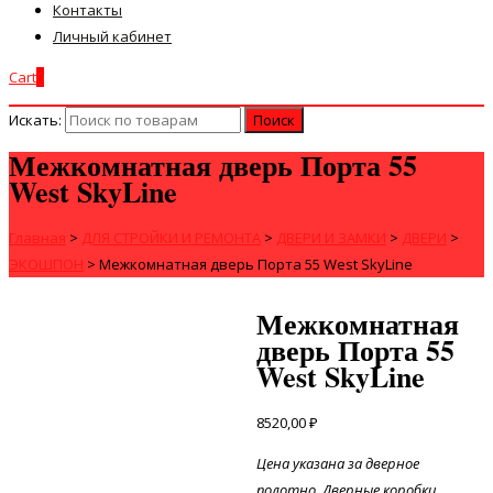
Контакты
Личный кабинет
Cart
0
Искать:
Межкомнатная дверь Порта 55
West SkyLine
Главная
>
ДЛЯ СТРОЙКИ И РЕМОНТА
>
ДВЕРИ И ЗАМКИ
>
ДВЕРИ
>
ЭКОШПОН
>
Межкомнатная дверь Порта 55 West SkyLine
Межкомнатная
дверь Порта 55
West SkyLine
8520,00
₽
Цена указана за дверное
полотно. Дверные коробки,