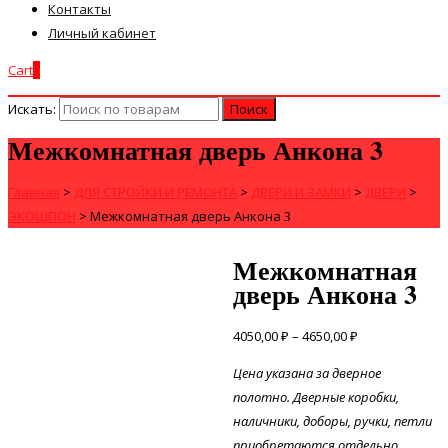
Контакты
Личный кабинет
Cart
0
Искать:
Межкомнатная дверь Анкона 3
Главная
>
ДЛЯ СТРОЙКИ И РЕМОНТА
>
ДВЕРИ И ЗАМКИ
>
ДВЕРИ
>
ЭКОШПОН
>
Межкомнатная дверь Анкона 3
Межкомнатная
дверь Анкона 3
4050,00
₽
–
4650,00
₽
Цена указана за дверное
полотно. Дверные коробки,
наличники, доборы, ручки, петли
приобретаются отдельно.