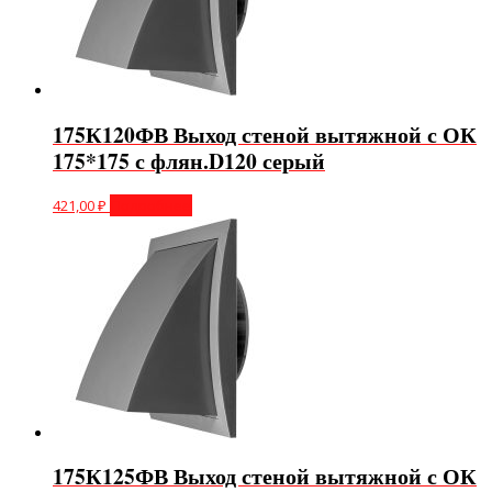
175К120ФВ Выход стеной вытяжной с ОК
175*175 с флян.D120 серый
421,00
₽
Подробнее
175К125ФВ Выход стеной вытяжной с ОК