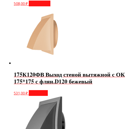
508,00
₽
Подробнее
175К120ФВ Выход стеной вытяжной с ОК
175*175 с флян.D120 бежевый
531,00
₽
В корзину