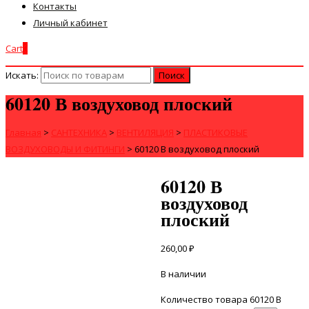
Контакты
Личный кабинет
Cart
0
Искать:
60120 В воздуховод плоский
Главная
>
САНТЕХНИКА
>
ВЕНТИЛЯЦИЯ
>
ПЛАСТИКОВЫЕ
ВОЗДУХОВОДЫ И ФИТИНГИ
>
60120 В воздуховод плоский
60120 В
воздуховод
плоский
260,00
₽
В наличии
Количество товара 60120 В