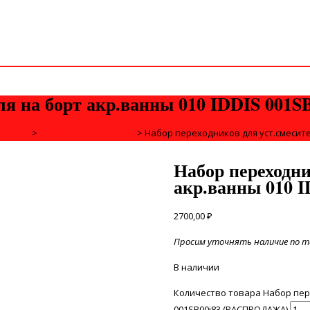
еля на борт акр.ванны 010 IDDIS 00
ИТЕЛЕЙ
>
МОНТАЖНЫЕ НАБОРЫ
>
Набор переходников для уст.смесите
Набор переходни
акр.ванны 010 
2700,00
₽
Просим уточнять наличие по те
В наличии
Количество товара Набор пере
001SB00i83 (РАСПРОДАЖА)