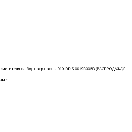
смесителя на борт акр.ванны 010 IDDIS 001SB00i83 (РАСПРОДАЖА)”
ены
*