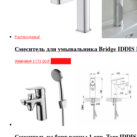
Распродажа!
Смеситель для умывальника Bridge IDDI
7390,00
₽
5173,00
₽
В корзину
Смеситель на борт ванны 1 отв. Torr IDDI