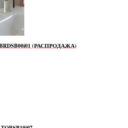
S BRDSB00i01 (РАСПРОДАЖА)
S TORSB10i07