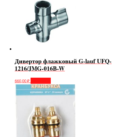
Дивертор флажковый G-lauf UFQ-
1216/JMG-016B-W
660,00
₽
В корзину