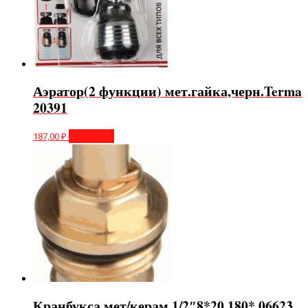
Аэратор(2 функции) мет.гайка,черн.Terma
20391
187,00
₽
В корзину
Кранбукса мет/керам 1/2″8*20 180* 06623