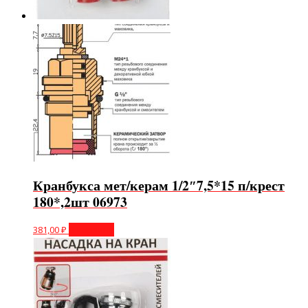
Кранбукса мет/керам 1/2″7,5*15 п/крест
180*,2шт 06973
381,00
₽
В корзину