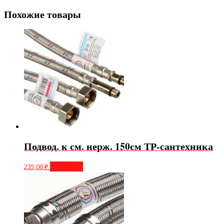
Похожие товары
Подвод. к см. нерж. 150см ТР-сантехника
235,00
₽
В корзину