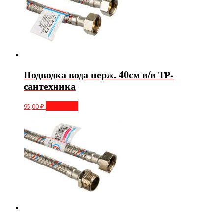
Подводка вода нерж. 40см в/в ТР-
сантехника
95,00
₽
В корзину