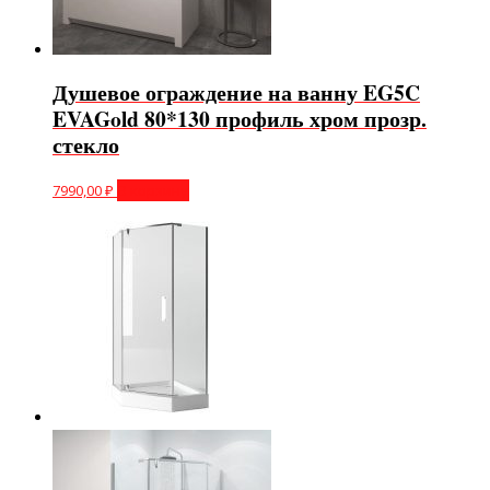
Душевое ограждение на ванну EG5C
EVAGold 80*130 профиль хром прозр.
стекло
7990,00
₽
В корзину