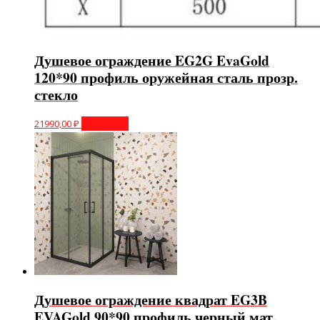
Душевое ограждение EG2G EvaGold
120*90 профиль оружейная сталь прозр.
стекло
21990,00
₽
В корзину
Душевое ограждение квадрат EG3B
EVAGold 90*90 профиль черный мат.