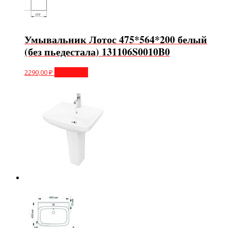
Умывальник Лотос 475*564*200 белый
(без пьедестала) 131106S0010B0
2290,00
₽
В корзину