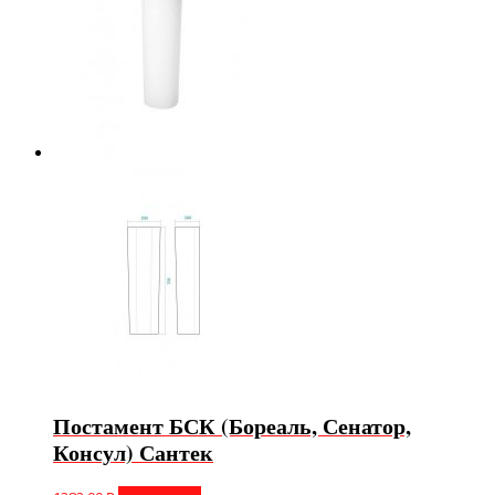
Постамент БСК (Бореаль, Сенатор,
Консул) Сантек