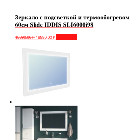
Зеркало с подсветкой и термообогревом
60см Slide IDDIS SLI6000i98
18890,00
₽
18890,00
₽
В корзину