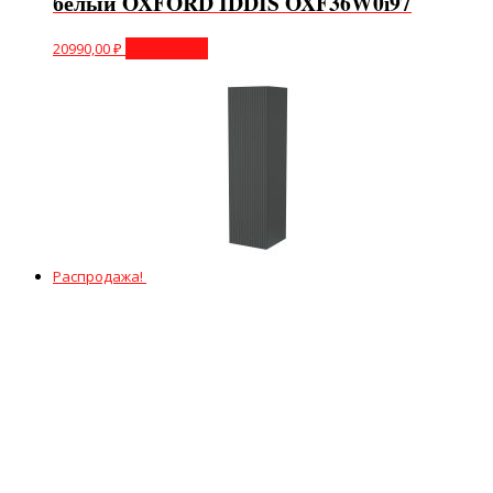
белый OXFORD IDDIS OXF36W0i97
20990,00
₽
Подробнее
Распродажа!