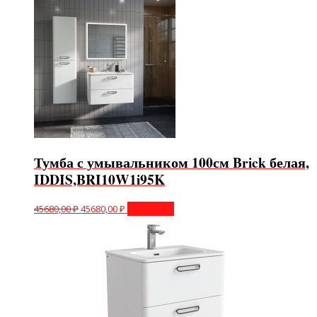
Тумба с умывальником 100см Brick белая,
IDDIS,BRI10W1i95K
45680,00
₽
45680,00
₽
В корзину