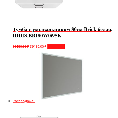
Тумба с умывальником 80см Brick белая,
IDDIS,BRI80W0i95K
39180,00
₽
39180,00
₽
В корзину
Распродажа!