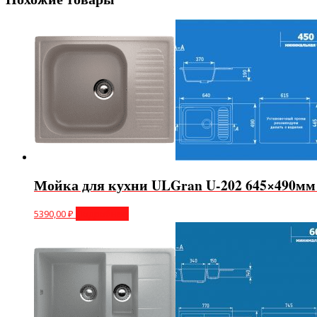
Мойка для кухни ULGran U-202 645×490м
5390,00
₽
Подробнее