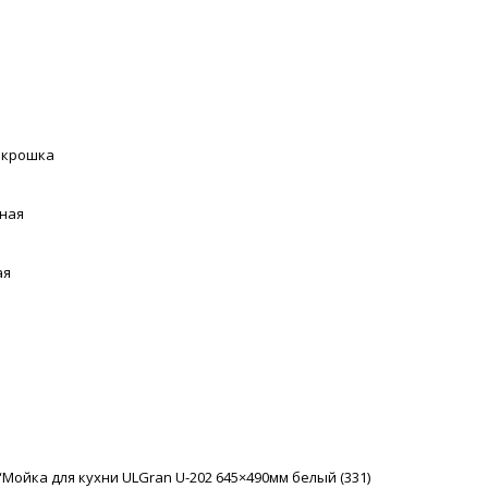
 крошка
ная
ая
“Мойка для кухни ULGran U-202 645×490мм белый (331)