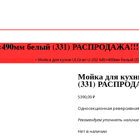
5×490мм белый (331) РАСПРОДАЖА!!!
НОГО МАТЕРИАЛА
>
Мойка для кухни ULGran U-202 645×490мм белый (3
Мойка для кухн
(331) РАСПРОД
5390,00
₽
Односекционная реверсивная 
Рекомендуем уточнять наличие 
Нет в наличии