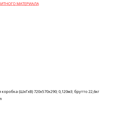
ИТНОГО МАТЕРИАЛА
оробка (ШхГхВ) 720х570х290; 0,120м3; брутто 22,6кг
m