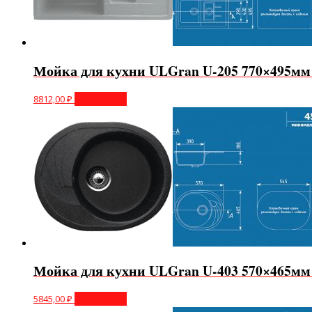
Мойка для кухни ULGran U-205 770×495мм 
8812,00
₽
Подробнее
Мойка для кухни ULGran U-403 570×465мм 
5845,00
₽
Подробнее