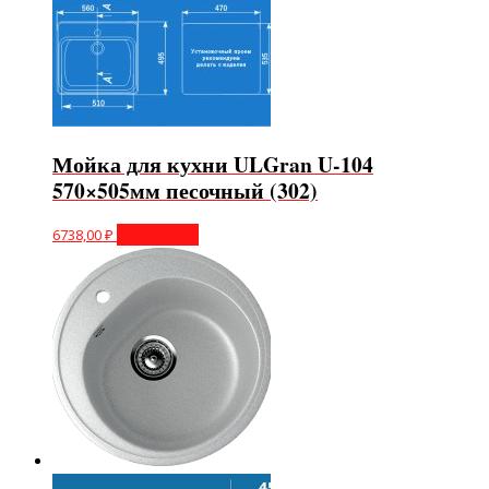
Мойка для кухни ULGran U-104
570×505мм песочный (302)
6738,00
₽
Подробнее