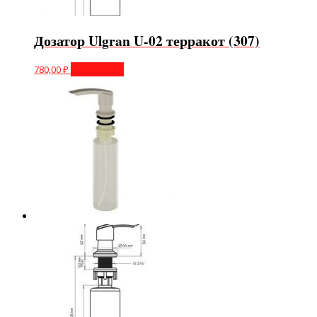
Дозатор Ulgran U-02 терракот (307)
780,00
₽
Подробнее