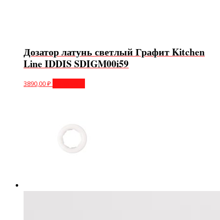
Дозатор латунь светлый Графит Kitchen
Line IDDIS SDIGM00i59
3890,00
₽
В корзину