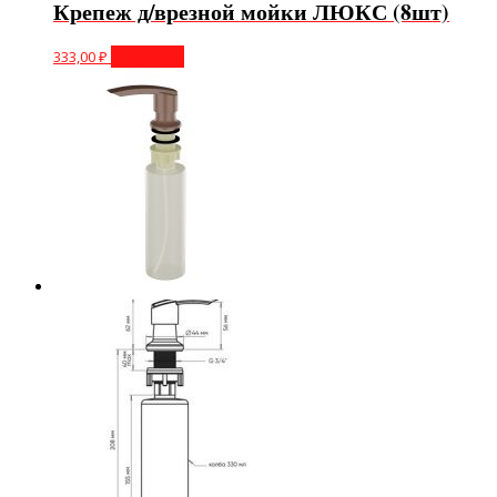
Крепеж д/врезной мойки ЛЮКС (8шт)
333,00
₽
В корзину