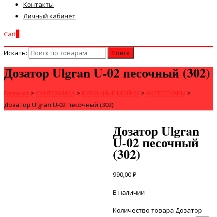
Контакты
Личный кабинет
Cart
0
Искать:
Дозатор Ulgran U-02 песочный (302)
Главная
>
САНТЕХНИКА
>
КУХОННЫЕ МОЙКИ
>
АКСЕССУАРЫ
>
Дозатор Ulgran U-02 песочный (302)
Дозатор Ulgran
U-02 песочный
(302)
990,00
₽
В наличии
Количество товара Дозатор