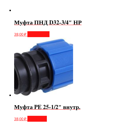
Муфта ПНД D32-3/4″ НР
38,00
₽
Подробнее
Муфта PE 25-1/2″ внутр.
38,00
₽
В корзину