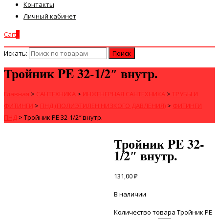
Контакты
Личный кабинет
Cart
0
Искать:
Тройник PE 32-1/2″ внутр.
Главная
>
САНТЕХНИКА
>
ИНЖЕНЕРНАЯ САНТЕХНИКА
>
ТРУБЫ И
ФИТИНГИ
>
ПНД (ПОЛИЭТИЛЕН НИЗКОГО ДАВЛЕНИЯ)
>
ФИТИНГИ
ПНД
>
Тройник PE 32-1/2″ внутр.
Тройник PE 32-
1/2″ внутр.
131,00
₽
В наличии
Количество товара Тройник PE