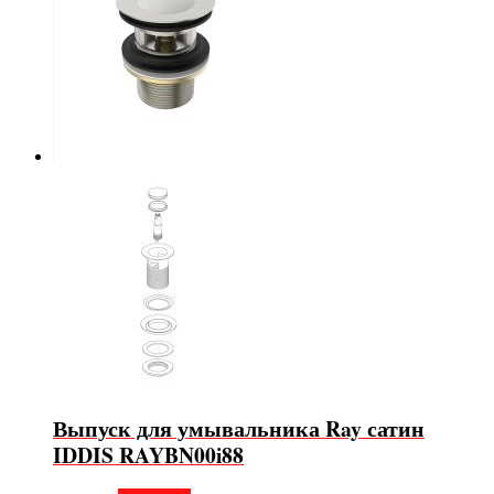
Выпуск для умывальника Ray сатин
IDDIS RAYBN00i88