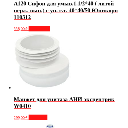
А120 Сифон для умыв.1.1/2*40 ( литой
нерж. вып.) с ун. г.т. 40*40/50 Юникорн
110312
338,00
₽
Подробнее
Манжет для унитаза АНИ эксцентрик
W0410
299,00
₽
В корзину