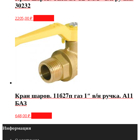
30232
2205,00
₽
В корзину
Кран шаров. 11б27п газ 1″ в/н ручка. А11
БАЗ
648,00
₽
В корзину
Информация