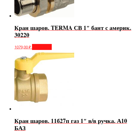
Кран шаров. TERMA СВ 1″ бант с америк.
30220
1079,00
₽
В корзину
Кран шаров. 11б27п газ 1″ в/в ручка. А10
БАЗ