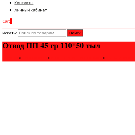
Контакты
Личный кабинет
Cart
0
Искать:
Отвод ПП 45 гр 110*50 тыл
Главная
>
САНТЕХНИКА
>
ИНЖЕНЕРНАЯ САНТЕХНИКА
>
КАНАЛИЗАЦИЯ