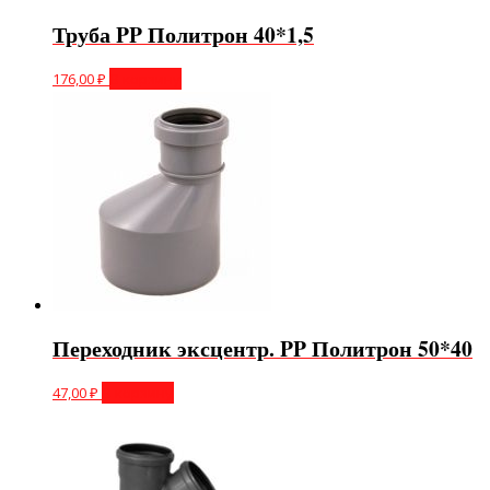
Труба PP Политрон 40*1,5
176,00
₽
В корзину
Переходник эксцентр. PP Политрон 50*40
47,00
₽
В корзину