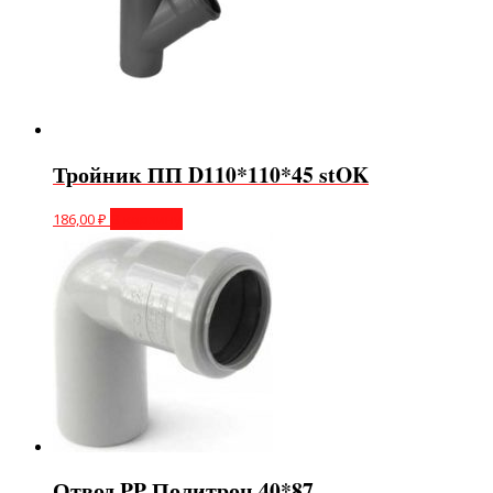
Тройник ПП D110*110*45 stOK
186,00
₽
В корзину
Отвод PP Политрон 40*87