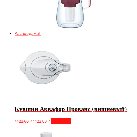
Распродажа!
Кувшин Аквафор Прованс (вишнёвый)
1122,00
₽
1122,00
₽
В корзину