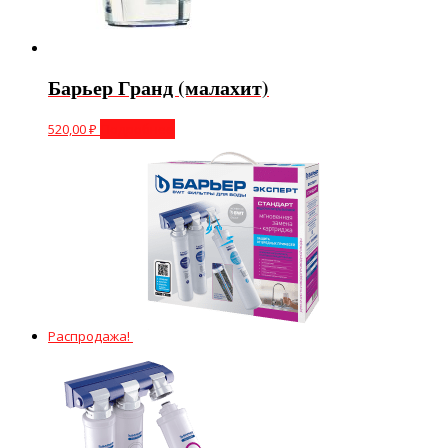
Барьер Гранд (малахит)
520,00
₽
Подробнее
Распродажа!