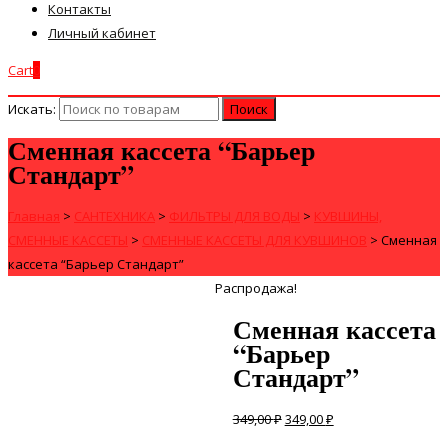
Контакты
Личный кабинет
Cart
0
Искать:
Сменная кассета “Барьер
Стандарт”
Главная
>
САНТЕХНИКА
>
ФИЛЬТРЫ ДЛЯ ВОДЫ
>
КУВШИНЫ,
СМЕННЫЕ КАССЕТЫ
>
СМЕННЫЕ КАССЕТЫ ДЛЯ КУВШИНОВ
>
Сменная
кассета “Барьер Стандарт”
Распродажа!
Сменная кассета
“Барьер
Стандарт”
349,00
₽
349,00
₽