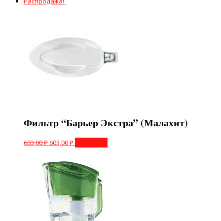
Распродажа!
Фильтр “Барьер Экстра” (Малахит)
603,00
₽
603,00
₽
В корзину