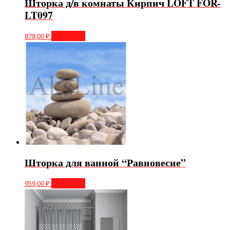
Шторка д/в комнаты Кирпич LOFT FOR-
LT097
878,00
₽
В корзину
Шторка для ванной “Равновесие”
959,00
₽
В корзину